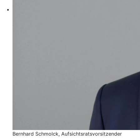
Bernhard Schmolck, Aufsichtsratsvorsitzender