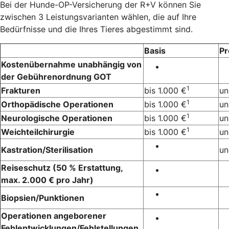
Bei der Hunde-OP-Versicherung der R+V können Sie
zwischen 3 Leistungsvarianten wählen, die auf Ihre
Bedürfnisse und die Ihres Tieres abgestimmt sind.
Basis
P
Kostenübernahme unabhängig von
der Gebührenordnung GOT
1
Frakturen
bis 1.000 €
un
1
Orthopädische Operationen
bis 1.000 €
un
1
Neurologische Operationen
bis 1.000 €
un
1
Weichteilchirurgie
bis 1.000 €
un
Kastration/Sterilisation
un
Reiseschutz (50 % Erstattung,
max. 2.000 € pro Jahr)
Biopsien/Punktionen
Operationen angeborener
Fehlentwicklungen/Fehlstellungen