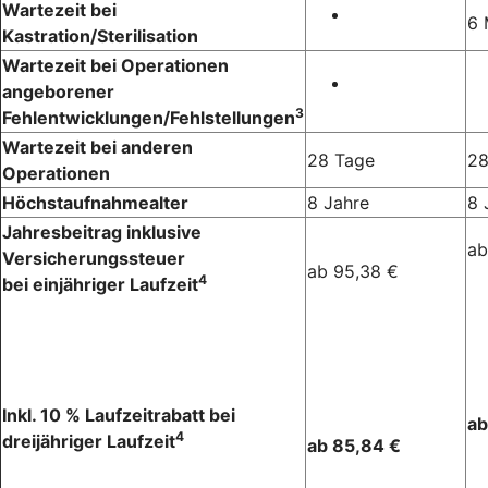
Wartezeit bei
6 
Kastration/Sterilisation
Wartezeit bei Operationen
angeborener
3
Fehlentwicklungen/Fehlstellungen
Wartezeit bei anderen
28 Tage
28
Operationen
Höchstaufnahmealter
8 Jahre
8 
Jahresbeitrag inklusive
ab
Versicherungssteuer
ab 95,38 €
4
bei einjähriger Laufzeit
Inkl. 10 % Laufzeitrabatt bei
ab
4
dreijähriger Laufzeit
ab 85,84 €