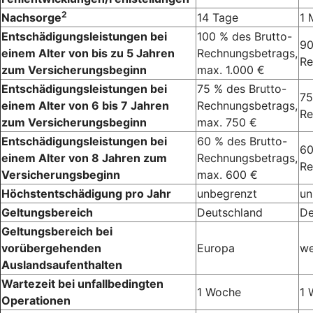
2
Nachsorge
14 Tage
1 
Entschädigungsleistungen bei
100 % des Brutto-
90
einem Alter von bis zu 5 Jahren
Rechnungsbetrags,
Re
zum Versicherungsbeginn
max. 1.000 €
Entschädigungsleistungen bei
75 % des Brutto-
75
einem Alter von 6 bis 7 Jahren
Rechnungsbetrags,
Re
zum Versicherungsbeginn
max. 750 €
Entschädigungsleistungen bei
60 % des Brutto-
60
einem Alter von 8 Jahren zum
Rechnungsbetrags,
Re
Versicherungsbeginn
max. 600 €
Höchstentschädigung pro Jahr
unbegrenzt
un
Geltungsbereich
Deutschland
De
Geltungsbereich bei
vorübergehenden
Europa
we
Auslandsaufenthalten
Wartezeit bei unfallbedingten
1 Woche
1 
Operationen