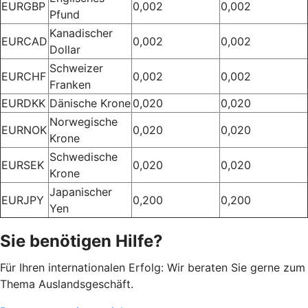
EURGBP
0,002
0,002
Pfund
Kanadischer
EURCAD
0,002
0,002
Dollar
Schweizer
EURCHF
0,002
0,002
Franken
EURDKK
Dänische Krone
0,020
0,020
Norwegische
EURNOK
0,020
0,020
Krone
Schwedische
EURSEK
0,020
0,020
Krone
Japanischer
EURJPY
0,200
0,200
Yen
Sie benötigen Hilfe?
Für Ihren internationalen Erfolg: Wir beraten Sie gerne zum
Thema Auslandsgeschäft.