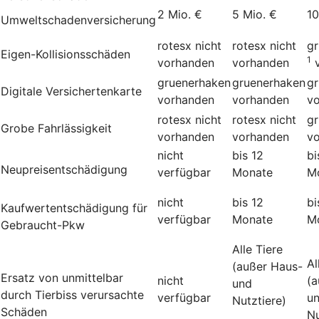
2 Mio. €
5 Mio. €
10
Umweltschadenversicherung
rotesx
nicht
rotesx
nicht
g
Eigen-Kollisionsschäden
1
vorhanden
vorhanden
gruenerhaken
gruenerhaken
g
Digitale Versichertenkarte
vorhanden
vorhanden
v
rotesx
nicht
rotesx
nicht
g
Grobe Fahrlässigkeit
vorhanden
vorhanden
v
nicht
bis 12
bi
Neupreisentschädigung
verfügbar
Monate
M
nicht
bis 12
bi
Kauf­wert­entschädi­gung für
verfügbar
Monate
M
Gebraucht-Pkw
Alle Tiere
Al
(außer Haus-
Ersatz von unmittelbar
nicht
(a
und
durch Tierbiss verur­sachte
verfügbar
u
Nutztiere)
Schäden
Nu