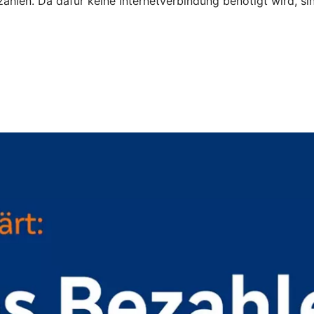
zahlen. Da dafür keine Internetverbindung benötigt wird, s