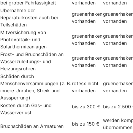
bei grober Fahrlässigkeit
vorhanden
vorhanden
Übernahme der
gruenerhaken
gruenerhake
Reparaturkosten auch bei
vorhanden
vorhanden
Teilschäden
Mitversicherung von
gruenerhaken
gruenerhake
Photovoltaik- und
vorhanden
vorhanden
Solarthermieanlagen
Frost- und Bruchschäden an
gruenerhaken
gruenerhake
Wasserzuleitungs- und
vorhanden
vorhanden
Heizungsrohren
Schäden durch
Menschenversammlungen (z. B.
rotesx
nicht
gruenerhake
innere Unruhen, Streik und
vorhanden
vorhanden
Aussperrung)
Kosten durch Gas- und
bis zu 300 €
bis zu 2.500
Wasserverlust
werden komp
bis zu 150 €
Bruchschäden an Armaturen
übernommen