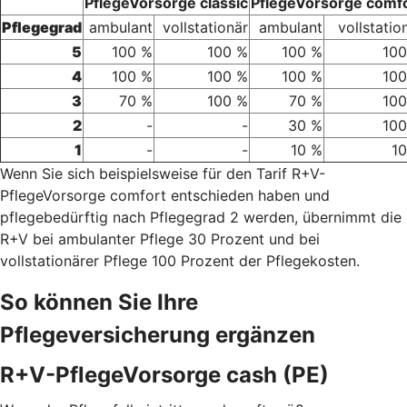
PflegeVorsorge classic
PflegeVorsorge comf
Pflegegrad
ambulant
vollstationär
ambulant
vollstatio
5
100 %
100 %
100 %
100
4
100 %
100 %
100 %
100
3
70 %
100 %
70 %
100
2
-
-
30 %
100
1
-
-
10 %
1
Wenn Sie sich beispielsweise für den Tarif R+V-
PflegeVorsorge comfort entschieden haben und
pflegebedürftig nach Pflegegrad 2 werden, übernimmt die
R+V bei ambulanter Pflege 30 Prozent und bei
vollstationärer Pflege 100 Prozent der Pflegekosten.
So können Sie Ihre
Pflegeversicherung ergänzen
R+V-PflegeVorsorge cash (PE)