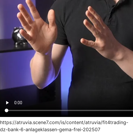
https://atruvia.scene7.com/is/content/atruvia/fit4trading-
dz-bank-6-anlageklassen-gema-frei-202507