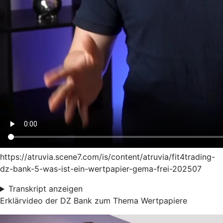
https://atruvia.scene7.com/is/content/atruvia/fit4trading-
dz-bank-5-was-ist-ein-wertpapier-gema-frei-202507
Transkript anzeigen
Erklärvideo der DZ Bank zum Thema Wertpapiere