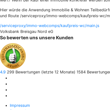
wert? Wenn der Kauf einer Immobilie konkreter werden soll,
Hier würde die Anwendung Immobilie & Wohnen Teilbedürfnis
und Route /serviceproxy/immo-webcomps/kaufpreis-wc/mai
/serviceproxy/immo-webcomps/kaufpreis-wc/main.js
Volksbank Breisgau Nord eG
So bewerten uns unsere Kunden
4.9
299
Bewertungen (letzte 12 Monate)
1584
Bewertungen
Impressum