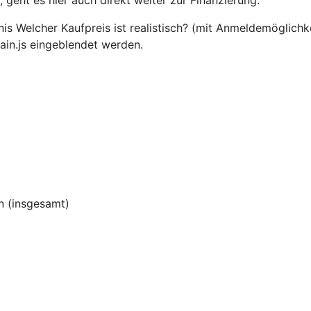
 geht es hier auch direkt weiter zur Finanzierung.
 Welcher Kaufpreis ist realistisch? (mit Anmeldemöglichkei
n.js eingeblendet werden.
 (insgesamt)